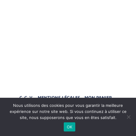
C. G. V.
MENTIONS LÉGALES
MON PANIER
MON COMPTE
Nous utilisons des cookies pour vous garantir la meilleure
expérience sur notre site web. Si vous continuez à utiliser ce
site, nous supposerons que vous en êtes satisfait.
Me suivre sur Instagram
OK
Maguelone du Fou © 2026 - Illustratrice - Développé par
L'aventurier viking