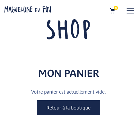
Skip
0
to
Maguelone du Fou
Illustratrice
content
MON PANIER
Votre panier est actuellement vide.
Retour à la boutique