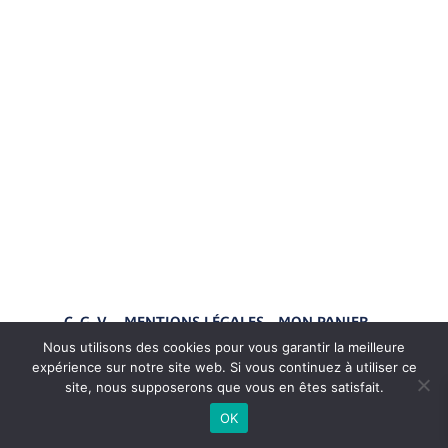
C. G. V.
MENTIONS LÉGALES
MON PANIER
MON COMPTE
Nous utilisons des cookies pour vous garantir la meilleure
expérience sur notre site web. Si vous continuez à utiliser ce
site, nous supposerons que vous en êtes satisfait.
Me suivre sur Instagram
OK
Maguelone du Fou © 2026 - Illustratrice - Développé par
L'aventurier viking