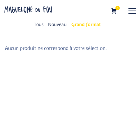
Skip
0
to
Maguelone du Fou
Illustratrice
content
Tous
Nouveau
Grand format
Aucun produit ne correspond à votre sélection.