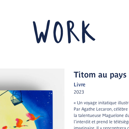
Titom au pays
Livre
2023
« Un voyage initatique illust
Par Agathe Lecaron, célèbre 
la talentueuse Maguelone du 
l’interdit et prend le télési
imaginaire. Il y rencontrera